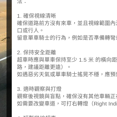
法：
1. 確保視線清晰
確保道路前方沒有來車，並且視線範圍內
口或行人。
留意單車騎士的行為，例如是否準備轉彎
2. 保持安全距離
超車時應與單車保持至少 1.5 米 的橫向距
路，建議距離更遠）。
如遇惡劣天氣或單車騎士搖晃不穩，應預
3. 適時觀察與打燈
觀察後視鏡與盲點，確保沒有其他車輛正
如需要改變車道，可打右轉燈（Right Ind